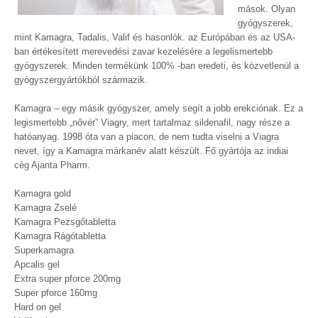
mások. Olyan
gyógyszerek,
mint Kamagra, Tadalis, Valif és hasonlók. az Európában és az USA-
ban értékesített merevedési zavar kezelésére a legelismertebb
gyógyszerek. Minden termékünk 100% -ban eredeti, és közvetlenül a
gyógyszergyártókból származik.
Kamagra – egy másik gyógyszer, amely segít a jobb erekciónak. Ez a
legismertebb „nővér” Viagry, mert tartalmaz sildenafil, nagy része a
hatóanyag. 1998 óta van a piacon, de nem tudta viselni a Viagra
nevet, így a Kamagra márkanév alatt készült. Fő gyártója az indiai
cég Ajanta Pharm.
Kamagra gold
Kamagra Zselé
Kamagra Pezsgőtabletta
Kamagra Rágótabletta
Superkamagra
Apcalis gel
Extra super pforce 200mg
Super pforce 160mg
Hard on gel