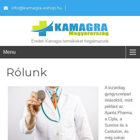
info@kamagra-eshop.hu
Eredeti Kamagra termékeket forgalmazunk
Menu
Rólunk
A kizárólag
gyógyszeripari
óriásoktól, mint
például az
Ajanta Pharma,
a Cipla, a
Sunrise és a
Centurion, és
még sokan